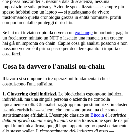
che possa nasconderla, nessuna data di scadenza, nessuna
impostazione sulla privacy. Aziende specializzate — e sempre più
spesso hobbisti con un laptop — si guadagnano da vivere
trasformando quella cronologia grezza in entità nominate, profili
comportamentali e punteggi di rischio.
Se hai mai inviato cripto da o verso un
exchange
importante, pagato
un freelancer, mintato un NFT o lasciato una mancia a un creator,
hai già un'impronta on-chain. Capire cosa gli analisti possono e non
possono vedere è il primo passo per decidere quanto ti importa e
cosa farci.
Cosa fa davvero l'analisi on-chain
Il lavoro si scompone in tre operazioni fondamentali che si
costruiscono l'una sull'altra.
1. Clustering degli indirizzi.
Le blockchain espongono indirizzi
individuali, ma una singola persona o azienda ne controlla
tipicamente molti. Gli analisti raggruppano questi indirizzi in cluster
usando euristiche — schemi che non sono prove ma che sono
statisticamente affidabili. L'esempio classico su
Bitcoin
è l'
euristica
della proprietà comune degli input
: se una transazione spende da più
input in un'unica firma, quegli input appartengono quasi certamente
allo stesso wallet. Il
riconoscimento dell'indirizzo di resto
—