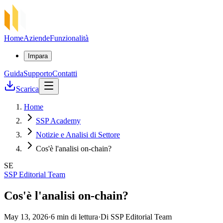
Home
Aziende
Funzionalità
Impara
Guida
Supporto
Contatti
Scarica
Home
SSP Academy
Notizie e Analisi di Settore
Cos'è l'analisi on-chain?
SE
SSP Editorial Team
Cos'è l'analisi on-chain?
May 13, 2026
·
6 min di lettura
·
Di SSP Editorial Team