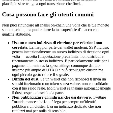
plausibile si restringe a ogni transazione che firmi.
Cosa possono fare gli utenti comuni
Non puoi rinunciare all'analisi on-chain una volta che le tue monete
sono on-chain, ma puoi ridurre la tua superficie d'attacco con
qualche abitudine.
Usa un nuovo indirizzo di ricezione per relazioni non
correlate.
La maggior parte dei wallet moderni, SSP incluso,
genera intenzionalmente un nuovo indirizzo di ricezione ogni
volta — accetta l'impostazione predefinita, non distribuire
ripetutamente lo stesso indirizzo. È particolarmente utile per i
pagamenti in entrata; la spesa attinge comunque dal tuo
insieme più ampio di UTXO e può ricollegare cluster, ma
ogni piccolo gesto riduce il segnale.
Diffida del dust.
Se un wallet che non riconosci ti invia un
satoshi frazionario o un token senza valore, non consolidarlo
con il tuo saldo reale. Molti wallet segnalano automaticamente
il dust sospetto; lascialo da parte.
Non pubblicizzare gli indirizzi che usi davvero.
Twittare
"manda mance a bc1q…" lega per sempre un'identità
pubblica a un cluster. Usa un indirizzo dedicato che non
riutilizzi mai per nulla di sensibile.