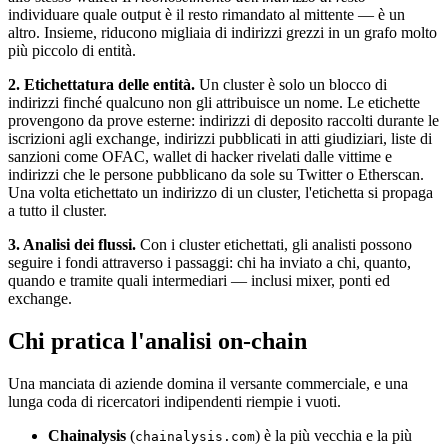
individuare quale output è il resto rimandato al mittente — è un
altro. Insieme, riducono migliaia di indirizzi grezzi in un grafo molto
più piccolo di entità.
2. Etichettatura delle entità.
Un cluster è solo un blocco di
indirizzi finché qualcuno non gli attribuisce un nome. Le etichette
provengono da prove esterne: indirizzi di deposito raccolti durante le
iscrizioni agli exchange, indirizzi pubblicati in atti giudiziari, liste di
sanzioni come OFAC, wallet di hacker rivelati dalle vittime e
indirizzi che le persone pubblicano da sole su Twitter o Etherscan.
Una volta etichettato un indirizzo di un cluster, l'etichetta si propaga
a tutto il cluster.
3. Analisi dei flussi.
Con i cluster etichettati, gli analisti possono
seguire i fondi attraverso i passaggi: chi ha inviato a chi, quanto,
quando e tramite quali intermediari — inclusi mixer, ponti ed
exchange.
Chi pratica l'analisi on-chain
Una manciata di aziende domina il versante commerciale, e una
lunga coda di ricercatori indipendenti riempie i vuoti.
Chainalysis
(
) è la più vecchia e la più
chainalysis.com