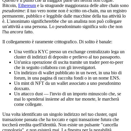
Questo è il punto che la maggior parte dei neofiti non coglie.
Bitcoin,
Ethereum
e la stragrande maggioranza delle altre chain sono
pseudonime
: il tuo vero nome non è scritto on-chain, ma un registro
permanente, pubblico e leggibile dalle macchine della tua attività lo
è. L'anonimato significherebbe che un analista non può collegare
un'attività a una persona. Lo pseudonimato significa solo che non
l'ha
ancora
fatto.
Il collegamento è raramente crittografico. Di solito è banale:
Una verifica KYC presso un exchange centralizzato lega un
cluster di indirizzi di deposito e prelievo al tuo passaporto.
Un'unica operazione di uscita tramite un trader peer-to-peer
che in seguito collabora con gli investigatori.
Un indirizzo di wallet pubblicato in un tweet, in una bio di
forum, in una pagina di raccolta fondi o in un nome ENS.
Un mint di NFT da un wallet associato a uno pseudonimo
doxxato.
Un attacco dust — l'invio di un importo minuscolo che, se
mai lo spenderai insieme ad altre tue monete, le marcherà
come collegate.
Una volta identificato un singolo indirizzo nel tuo cluster, ogni
transazione passata che ha toccato e ogni transazione futura che
toccherà eredita quell'identità. Non esiste un pulsante "cancella
cronologia", e non esisterà mai. La finestra per la negabilità