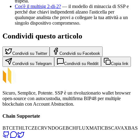
trapela.
Cos'è il multisig 2-di-2?
— il modello di minaccia di SSP e
perché due chiavi indipendenti alzano l'asticella per
qualunque analista che provi a collegare la tua attività a un
singolo dispositivo compromesso.
Condividi questo articolo
Condividi su Twitter
Condividi su Facebook
Condividi su Telegram
Condividi su Reddit
Copia link
Sicuro, Semplice, Potente. SSP è un rivoluzionario wallet browser
open-source con autocustodia, multifirma BIP48 per multiple
blockchain con Account Abstraction.
Chain Supportate
BTC
ETH
LTC
ZEC
RVN
DOGE
BCH
FLUX
MATIC
BSC
AVAX
BAS