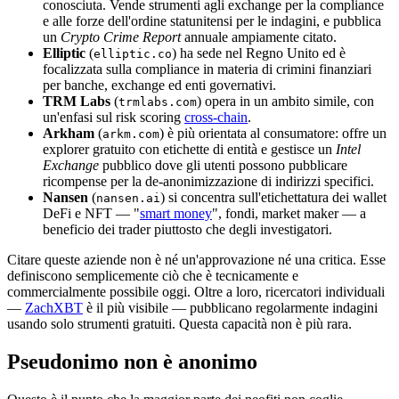
conosciuta. Vende strumenti agli exchange per la compliance
e alle forze dell'ordine statunitensi per le indagini, e pubblica
un
Crypto Crime Report
annuale ampiamente citato.
Elliptic
(
) ha sede nel Regno Unito ed è
elliptic.co
focalizzata sulla compliance in materia di crimini finanziari
per banche, exchange ed enti governativi.
TRM Labs
(
) opera in un ambito simile, con
trmlabs.com
un'enfasi sul risk scoring
cross-chain
.
Arkham
(
) è più orientata al consumatore: offre un
arkm.com
explorer gratuito con etichette di entità e gestisce un
Intel
Exchange
pubblico dove gli utenti possono pubblicare
ricompense per la de-anonimizzazione di indirizzi specifici.
Nansen
(
) si concentra sull'etichettatura dei wallet
nansen.ai
DeFi e NFT — "
smart money
", fondi, market maker — a
beneficio dei trader piuttosto che degli investigatori.
Citare queste aziende non è né un'approvazione né una critica. Esse
definiscono semplicemente ciò che è tecnicamente e
commercialmente possibile oggi. Oltre a loro, ricercatori individuali
—
ZachXBT
è il più visibile — pubblicano regolarmente indagini
usando solo strumenti gratuiti. Questa capacità non è più rara.
Pseudonimo non è anonimo