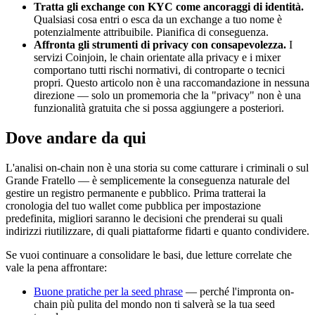
Tratta gli exchange con KYC come ancoraggi di identità.
Qualsiasi cosa entri o esca da un exchange a tuo nome è
potenzialmente attribuibile. Pianifica di conseguenza.
Affronta gli strumenti di privacy con consapevolezza.
I
servizi Coinjoin, le chain orientate alla privacy e i mixer
comportano tutti rischi normativi, di controparte o tecnici
propri. Questo articolo non è una raccomandazione in nessuna
direzione — solo un promemoria che la "privacy" non è una
funzionalità gratuita che si possa aggiungere a posteriori.
Dove andare da qui
L'analisi on-chain non è una storia su come catturare i criminali o sul
Grande Fratello — è semplicemente la conseguenza naturale del
gestire un registro permanente e pubblico. Prima tratterai la
cronologia del tuo wallet come pubblica per impostazione
predefinita, migliori saranno le decisioni che prenderai su quali
indirizzi riutilizzare, di quali piattaforme fidarti e quanto condividere.
Se vuoi continuare a consolidare le basi, due letture correlate che
vale la pena affrontare:
Buone pratiche per la seed phrase
— perché l'impronta on-
chain più pulita del mondo non ti salverà se la tua seed