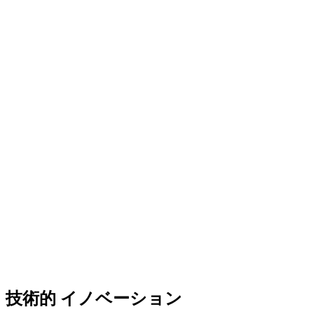
主要プロトコルに信頼される大手ブロックチェーンセキュリ
ティ企業 Halborn によるプロの監査。包括的なペネトレーシ
ョンテストとコードレビューが完了しています。
ゼロデータストレージポリシー
厳格なサーバー保存なしポリシーにより、中央集権的な攻撃
ベクトルを排除。プライベートキー、トランザクション、個
人データがデバイスを離れることはありません。
完全オープンソース & 透明性
決定論的ビルドによる完全なコードベースの透明性により、
セキュリティ研究者や開発者がビルドの整合性を独自に検証
できます。隠されたバックドアや独自のブラックボックスな
し。
技術的
イノベーション