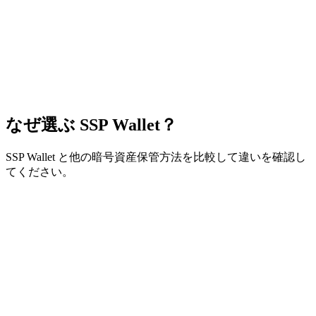
なぜ選ぶ
SSP Wallet
？
SSP Wallet と他の暗号資産保管方法を比較して違いを確認し
てください。
暗号
セルフカス
カストデ
ハードウ
資産
SSP
機能
トディウォ
ィアルウ
ェアウォ
Wallet
取引
レット
ォレット
レット
所