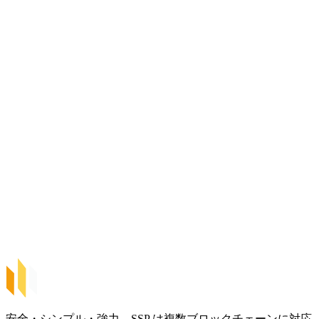
カストディアルウォレット
ハードウェアウォレット
暗号資産取引所
SSP Wallet
セルフカストディウォレット
カストディアルウォレット
ハードウェアウォレット
暗号資産取引所
安全・シンプル・強力。SSP は複数ブロックチェーンに対応