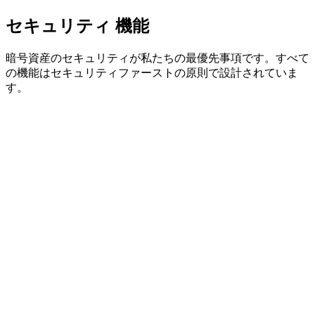
セルフカストディ
セキュリティ
機能
暗号資産のセキュリティが私たちの最優先事項です。すべて
の機能はセキュリティファーストの原則で設計されていま
す。
真の 2-of-2 Multisig 保護
ブラウザとモバイルデバイスの両方の署名を必要とする革新
的な BIP48 マルチシグネチャ。単一障害点なし — 1 台のデ
バイスだけでは侵害不可能。
Halborn セキュリティ監査