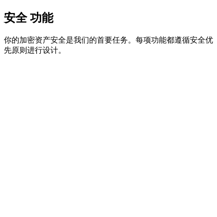
自托管
安全
功能
你的加密资产安全是我们的首要任务。每项功能都遵循安全优
先原则进行设计。
真正的 2-of-2 多重签名保护
革命性的 BIP48 多重签名要求浏览器与移动设备同时签名。
无单点故障——仅靠一台设备无法被攻破。
Halborn 安全审计
由主流协议信赖的领先区块链安全公司 Halborn 进行专业审
计。已完成全面渗透测试与代码审查。