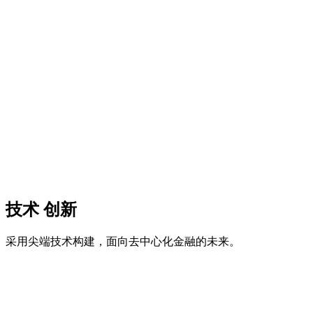
零数据存储策略
严格的不在服务器存储任何数据的策略，消除中心化攻击面。
你的私钥、交易和个人数据从不离开你的设备。
完全开源且透明
代码库完全透明且支持确定性构建，便于安全研究人员与开发
者独立验证构建完整性。没有隐藏后门或专有黑盒。
技术
创新
采用尖端技术构建，面向去中心化金融的未来。