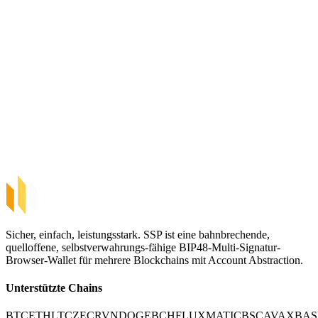
Sicher, einfach, leistungsstark. SSP ist eine bahnbrechende,
quelloffene, selbstverwahrungs-fähige BIP48-Multi-Signatur-
Browser-Wallet für mehrere Blockchains mit Account Abstraction.
Unterstützte Chains
BTC
ETH
LTC
ZEC
RVN
DOGE
BCH
FLUX
MATIC
BSC
AVAX
BAS