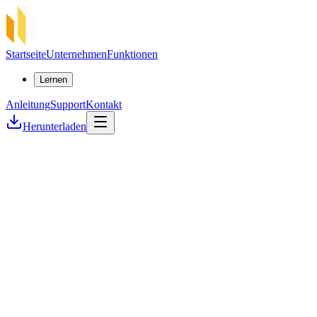
Startseite
Unternehmen
Funktionen
Lernen
Anleitung
Support
Kontakt
Herunterladen
Fallstudie
Flux Foundation ×
SSP Enterprise