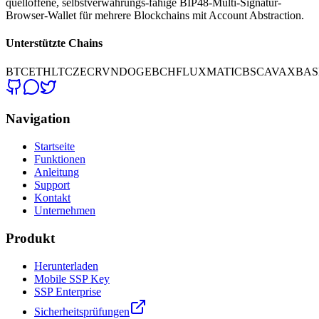
quelloffene, selbstverwahrungs-fähige BIP48-Multi-Signatur-
Browser-Wallet für mehrere Blockchains mit Account Abstraction.
Unterstützte Chains
BTC
ETH
LTC
ZEC
RVN
DOGE
BCH
FLUX
MATIC
BSC
AVAX
BAS
Navigation
Startseite
Funktionen
Anleitung
Support
Kontakt
Unternehmen
Produkt
Herunterladen
Mobile SSP Key
SSP Enterprise
Sicherheitsprüfungen