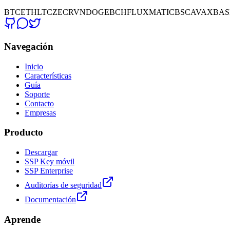
BTC
ETH
LTC
ZEC
RVN
DOGE
BCH
FLUX
MATIC
BSC
AVAX
BAS
Navegación
Inicio
Características
Guía
Soporte
Contacto
Empresas
Producto
Descargar
SSP Key móvil
SSP Enterprise
Auditorías de seguridad
Documentación
Aprende