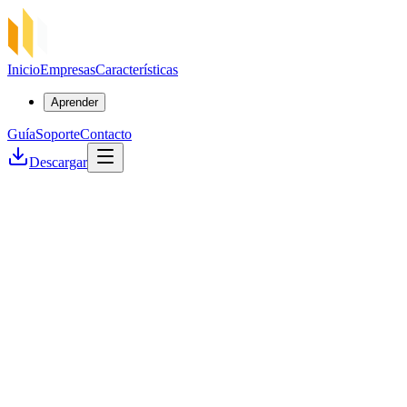
Inicio
Empresas
Características
Aprender
Guía
Soporte
Contacto
Descargar
Caso de éxito
Flux Foundation ×
SSP Enterprise