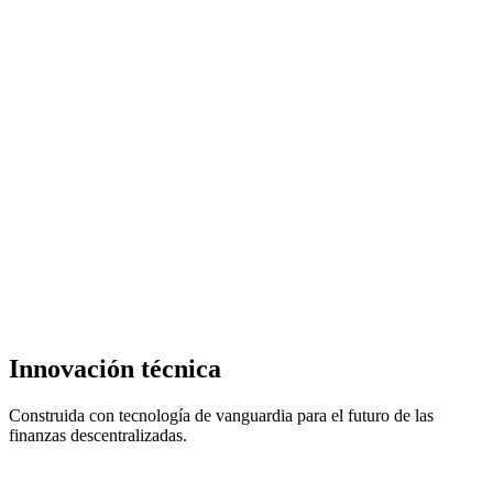
Política de cero almacenamiento de datos
Estricta política de no almacenamiento en servidores que elimina
vectores de ataque centralizados. Tus claves privadas, transacciones
y datos personales nunca salen de tus dispositivos.
Totalmente open source y transparente
Transparencia total del código fuente con builds deterministas que
permite a investigadores y desarrolladores verificar la integridad de
las builds de forma independiente. Sin puertas traseras ocultas ni
cajas negras propietarias.
Innovación
técnica
Construida con tecnología de vanguardia para el futuro de las
finanzas descentralizadas.