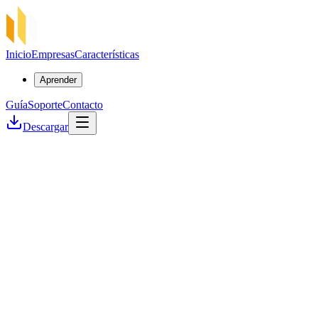
Inicio
Empresas
Características
Aprender
Guía
Soporte
Contacto
Descargar
Seguridad ante todo
Velocidad extrema