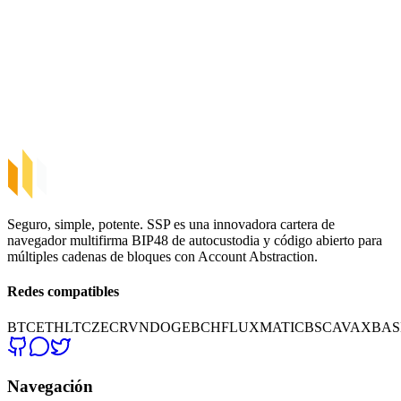
SSP Wallet
Carteras de autocustodia
Carteras custodiadas
Carteras hardware
Exchanges cripto
Seguro, simple, potente. SSP es una innovadora cartera de
navegador multifirma BIP48 de autocustodia y código abierto para
múltiples cadenas de bloques con Account Abstraction.
Redes compatibles
BTC
ETH
LTC
ZEC
RVN
DOGE
BCH
FLUX
MATIC
BSC
AVAX
BAS
Navegación