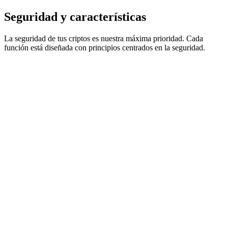
Autocustodia
Seguridad
y características
La seguridad de tus criptos es nuestra máxima prioridad. Cada
función está diseñada con principios centrados en la seguridad.
Protección multifirma 2 de 2 real
Multifirma BIP48 revolucionaria que requiere las firmas tanto del
navegador como del dispositivo móvil. Sin punto único de fallo:
imposible comprometer con un solo dispositivo.
Auditoría de seguridad de Halborn
Auditoría profesional realizada por Halborn, la firma líder en
seguridad blockchain en la que confían los principales protocolos.
Tests de penetración y revisión de código exhaustivos completados.