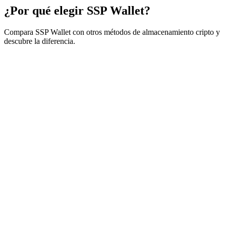
¿Por qué elegir
SSP Wallet
?
Compara SSP Wallet con otros métodos de almacenamiento cripto y
descubre la diferencia.
SSP
Carteras de
Carteras
Carteras
Excha
Característica
Wallet
autocustodia
custodiadas
hardware
crip