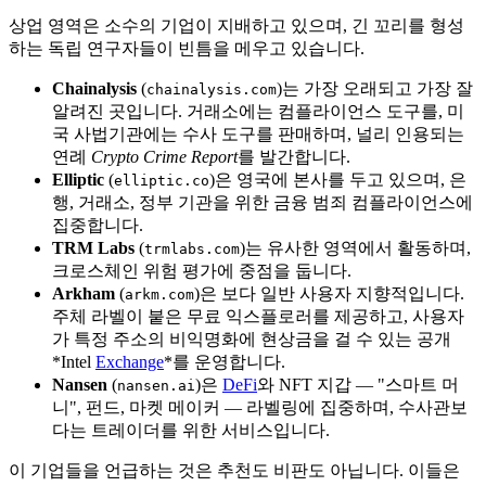
상업 영역은 소수의 기업이 지배하고 있으며, 긴 꼬리를 형성
하는 독립 연구자들이 빈틈을 메우고 있습니다.
Chainalysis
(
)는 가장 오래되고 가장 잘
chainalysis.com
알려진 곳입니다. 거래소에는 컴플라이언스 도구를, 미
국 사법기관에는 수사 도구를 판매하며, 널리 인용되는
연례
Crypto Crime Report
를 발간합니다.
Elliptic
(
)은 영국에 본사를 두고 있으며, 은
elliptic.co
행, 거래소, 정부 기관을 위한 금융 범죄 컴플라이언스에
집중합니다.
TRM Labs
(
)는 유사한 영역에서 활동하며,
trmlabs.com
크로스체인 위험 평가에 중점을 둡니다.
Arkham
(
)은 보다 일반 사용자 지향적입니다.
arkm.com
주체 라벨이 붙은 무료 익스플로러를 제공하고, 사용자
가 특정 주소의 비익명화에 현상금을 걸 수 있는 공개
*Intel
Exchange
*를 운영합니다.
Nansen
(
)은
DeFi
와 NFT 지갑 — "스마트 머
nansen.ai
니", 펀드, 마켓 메이커 — 라벨링에 집중하며, 수사관보
다는 트레이더를 위한 서비스입니다.
이 기업들을 언급하는 것은 추천도 비판도 아닙니다. 이들은