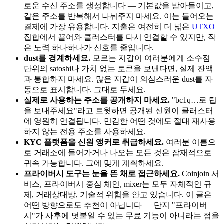
로운 수신 주소를 생성합니다 — 기본값을 받아들이고,
같은 주소를 반복해서 나눠주지 마세요. 이는 들어오는
결제에 가장 유용합니다. 지출은 여전히 더 넓은
UTXO
집합에서 끌어와 클러스터를 다시 연결할 수 있지만, 작
은 노력 하나하나가 신호를 줄입니다.
dust를 경계하세요.
모르는 지갑이 여러분에게 소수점
단위의 satoshi나 가치 없는 토큰을 보낸다면, 실제 잔액
과 통합하지 마세요. 많은 지갑이 의심스러운 dust를 자
동으로 표시합니다. 그대로 두세요.
실제로 사용하는 주소를 공개하지 마세요.
"bc1q…로 팁
을 보내주세요"라고 트윗하면 공개된 신원이 클러스터
에 영원히 연결됩니다. 민감한 어떤 것에도 절대 재사용
하지 않는 전용 주소를 사용하세요.
KYC 플랫폼을 신원 앵커로 취급하세요.
여러분 이름으
로 거래소에 들어가거나 나오는 모든 것은 잠재적으로
귀속 가능합니다. 그에 맞게 계획하세요.
프라이버시 도구는 눈을 뜬 채로 접근하세요.
Coinjoin 서
비스, 프라이버시 중심 체인, mixer는 모두 자체적인 규
제, 거래상대방, 기술적 위험을 안고 있습니다. 이 글은
어떤 방향으로도 추천이 아닙니다 — 단지 "프라이버
시"가 사후에 덧붙일 수 있는 무료 기능이 아니라는 점을