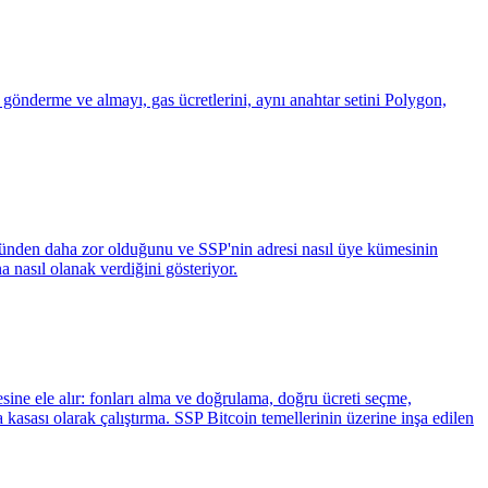
önderme ve almayı, gas ücretlerini, aynı anahtar setini Polygon,
düğünden daha zor olduğunu ve SSP'nin adresi nasıl üye kümesinin
na nasıl olanak verdiğini gösteriyor.
sine ele alır: fonları alma ve doğrulama, doğru ücreti seçme,
kasası olarak çalıştırma. SSP Bitcoin temellerinin üzerine inşa edilen