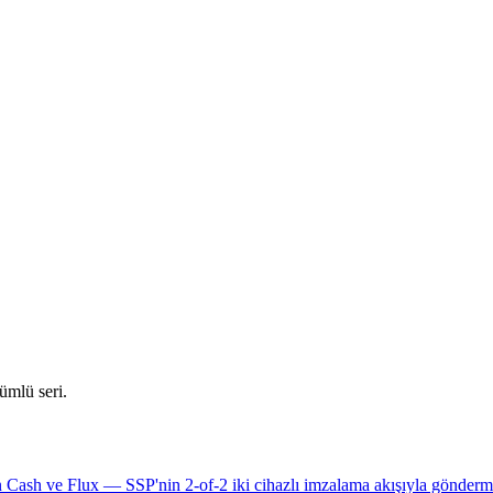
ümlü seri.
 Cash ve Flux — SSP'nin 2-of-2 iki cihazlı imzalama akışıyla gönderme