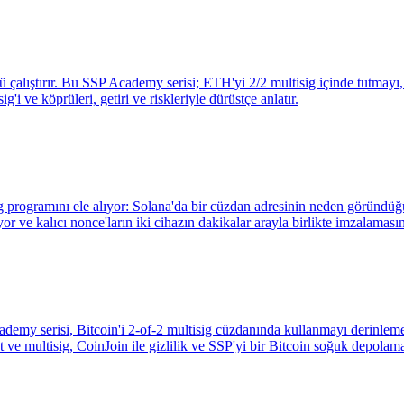
ıştırır. Bu SSP Academy serisi; ETH'yi 2/2 multisig içinde tutmayı, g
i ve köprüleri, getiri ve riskleriyle dürüstçe anlatır.
tisig programını ele alıyor: Solana'da bir cüzdan adresinin neden görün
yor ve kalıcı nonce'ların iki cihazın dakikalar arayla birlikte imzalaması
ademy serisi, Bitcoin'i 2-of-2 multisig cüzdanında kullanmayı derinleme
ve multisig, CoinJoin ile gizlilik ve SSP'yi bir Bitcoin soğuk depolama 