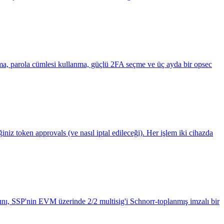
anlama, parola cümlesi kullanma, güçlü 2FA seçme ve üç ayda bir opsec
iz token approvals (ve nasıl iptal edileceği). Her işlem iki cihazda
ını, SSP'nin EVM üzerinde 2/2 multisig'i Schnorr-toplanmış imzalı bir