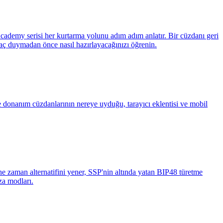
Academy serisi her kurtarma yolunu adım adım anlatır. Bir cüzdanı geri
iyaç duymadan önce nasıl hazırlayacağınızı öğrenin.
ve donanım cüzdanlarının nereye uyduğu, tarayıcı eklentisi ve mobil
ne zaman alternatifini yener, SSP'nin altında yatan BIP48 türetme
za modları.