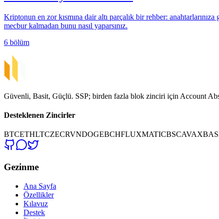
Kriptonun en zor kısmına dair altı parçalık bir rehber: anahtarlarınıza
mecbur kalmadan bunu nasıl yaparsınız.
6 bölüm
Güvenli, Basit, Güçlü. SSP; birden fazla blok zinciri için Account Abst
Desteklenen Zincirler
BTC
ETH
LTC
ZEC
RVN
DOGE
BCH
FLUX
MATIC
BSC
AVAX
BAS
Gezinme
Ana Sayfa
Özellikler
Kılavuz
Destek