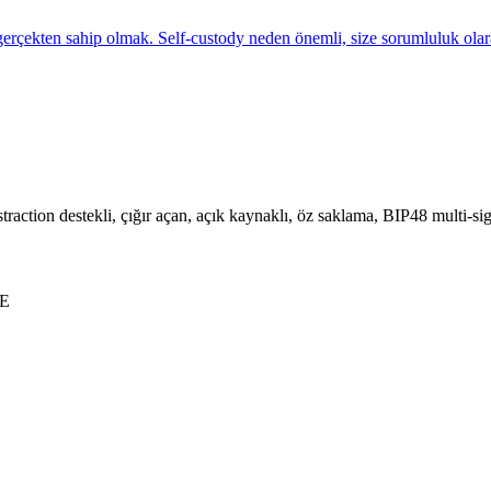
 gerçekten sahip olmak. Self-custody neden önemli, size sorumluluk olarak
raction destekli, çığır açan, açık kaynaklı, öz saklama, BIP48 multi-sig
E