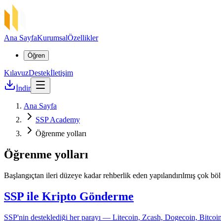
Ana Sayfa
Kurumsal
Özellikler
Öğren
Kılavuz
Destek
İletişim
İndir
Ana Sayfa
SSP Academy
Öğrenme yolları
Öğrenme yolları
Başlangıçtan ileri düzeye kadar rehberlik eden yapılandırılmış çok böl
SSP ile Kripto Gönderme
SSP'nin desteklediği her parayı — Litecoin, Zcash, Dogecoin, Bitcoin