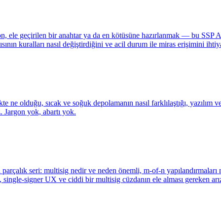
fon, ele geçirilen bir anahtar ya da en kötüsüne hazırlanmak — bu SSP 
ının kuralları nasıl değiştirdiğini ve acil durum ile miras erişimini iht
kte ne olduğu, sıcak ve soğuk depolamanın nasıl farklılaştığı, yazılım 
. Jargon yok, abartı yok.
 parçalık seri: multisig nedir ve neden önemli, m-of-n yapılandırmaları 
g, single-signer UX ve ciddi bir multisig cüzdanın ele alması gereken arı