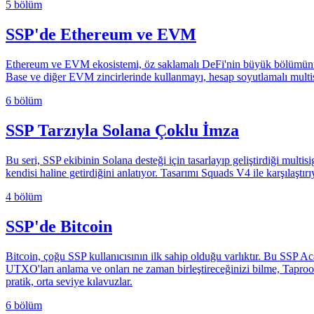
5 bölüm
SSP'de Ethereum ve EVM
Ethereum ve EVM ekosistemi, öz saklamalı DeFi'nin büyük bölümünü çal
Base ve diğer EVM zincirlerinde kullanmayı, hesap soyutlamalı multisig'
6 bölüm
SSP Tarzıyla Solana Çoklu İmza
Bu seri, SSP ekibinin Solana desteği için tasarlayıp geliştirdiği mul
kendisi haline getirdiğini anlatıyor. Tasarımı Squads V4 ile karşılaştırı
4 bölüm
SSP'de Bitcoin
Bitcoin, çoğu SSP kullanıcısının ilk sahip olduğu varlıktır. Bu SSP Ac
UTXO'ları anlama ve onları ne zaman birleştireceğinizi bilme, Taproot 
pratik, orta seviye kılavuzlar.
6 bölüm