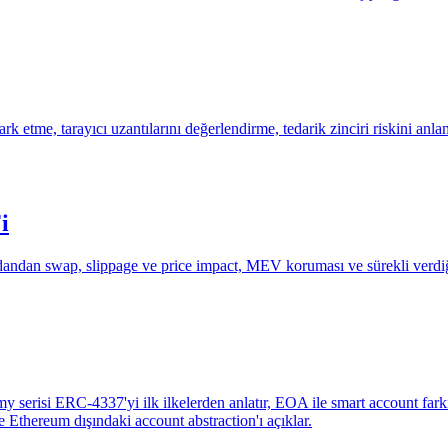
 fark etme, tarayıcı uzantılarını değerlendirme, tedarik zinciri riskini 
i
zdandan swap, slippage ve price impact, MEV koruması ve sürekli verdiğin
y serisi ERC-4337'yi ilk ilkelerden anlatır, EOA ile smart account fark
 Ethereum dışındaki account abstraction'ı açıklar.