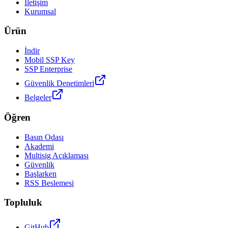
İletişim
Kurumsal
Ürün
İndir
Mobil SSP Key
SSP Enterprise
Güvenlik Denetimleri
Belgeler
Öğren
Basın Odası
Akademi
Multisig Açıklaması
Güvenlik
Başlarken
RSS Beslemesi
Topluluk
GitHub