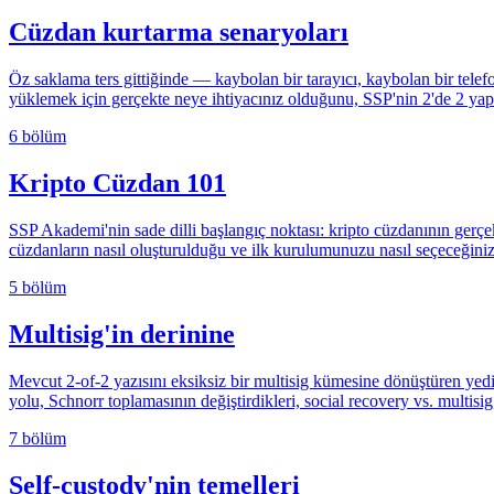
Cüzdan kurtarma senaryoları
Öz saklama ters gittiğinde — kaybolan bir tarayıcı, kaybolan bir tele
yüklemek için gerçekte neye ihtiyacınız olduğunu, SSP'nin 2'de 2 yapıs
6 bölüm
Kripto Cüzdan 101
SSP Akademi'nin sade dilli başlangıç noktası: kripto cüzdanının gerçe
cüzdanların nasıl oluşturulduğu ve ilk kurulumunuzu nasıl seçeceğiniz
5 bölüm
Multisig'in derinine
Mevcut 2-of-2 yazısını eksiksiz bir multisig kümesine dönüştüren yedi
yolu, Schnorr toplamasının değiştirdikleri, social recovery vs. multisi
7 bölüm
Self-custody'nin temelleri