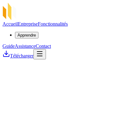
Accueil
Entreprise
Fonctionnalités
Apprendre
Guide
Assistance
Contact
Télécharger
Étude de cas
Flux Foundation ×
SSP Enterprise