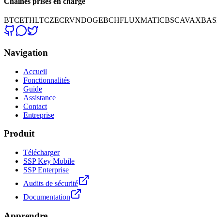
Chaînes prises en charge
BTC
ETH
LTC
ZEC
RVN
DOGE
BCH
FLUX
MATIC
BSC
AVAX
BAS
Navigation
Accueil
Fonctionnalités
Guide
Assistance
Contact
Entreprise
Produit
Télécharger
SSP Key Mobile
SSP Enterprise
Audits de sécurité
Documentation
Apprendre