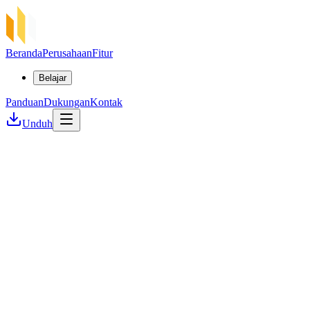
Beranda
Perusahaan
Fitur
Belajar
Panduan
Dukungan
Kontak
Unduh
Studi Kasus
Flux Foundation ×
SSP Enterprise