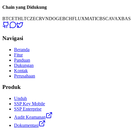
Chain yang Didukung
BTC
ETH
LTC
ZEC
RVN
DOGE
BCH
FLUX
MATIC
BSC
AVAX
BAS
Navigasi
Beranda
Fitur
Panduan
Dukungan
Kontak
Perusahaan
Produk
Unduh
SSP Key Mobile
SSP Enterprise
Audit Keamanan
Dokumentasi