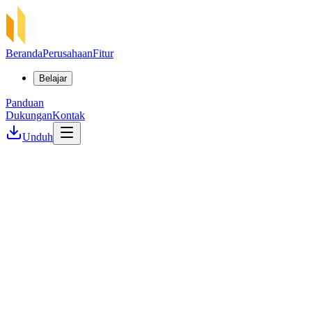
Beranda
Perusahaan
Fitur
Belajar
Panduan
Dukungan
Kontak
Unduh