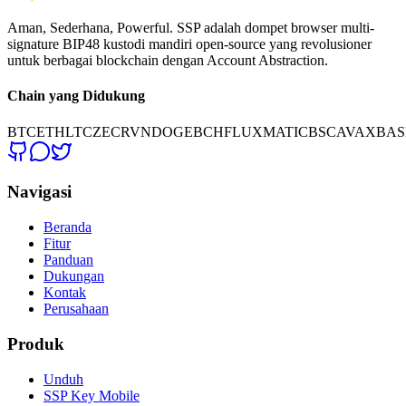
Aman, Sederhana, Powerful. SSP adalah dompet browser multi-
signature BIP48 kustodi mandiri open-source yang revolusioner
untuk berbagai blockchain dengan Account Abstraction.
Chain yang Didukung
BTC
ETH
LTC
ZEC
RVN
DOGE
BCH
FLUX
MATIC
BSC
AVAX
BAS
Navigasi
Beranda
Fitur
Panduan
Dukungan
Kontak
Perusahaan
Produk
Unduh
SSP Key Mobile