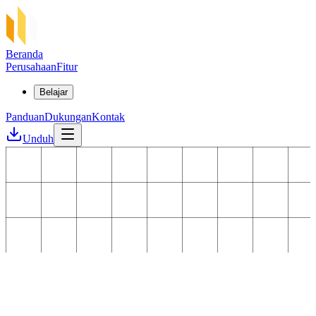
Beranda
Perusahaan
Fitur
Belajar
Panduan
Dukungan
Kontak
Unduh