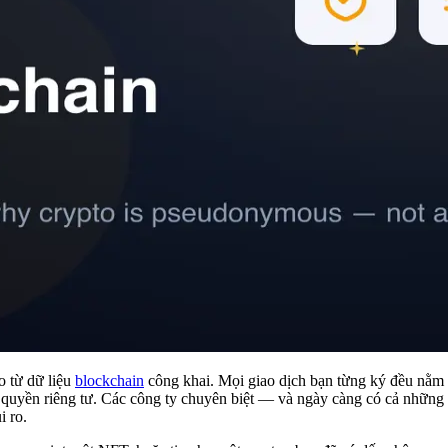
ro từ dữ liệu
blockchain
công khai. Mọi giao dịch bạn từng ký đều nằm t
ặt quyền riêng tư. Các công ty chuyên biệt — và ngày càng có cả nhữn
i ro.