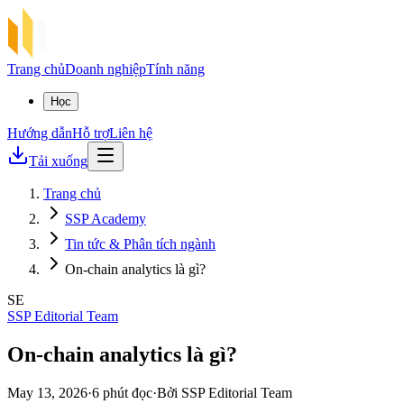
Trang chủ
Doanh nghiệp
Tính năng
Học
Hướng dẫn
Hỗ trợ
Liên hệ
Tải xuống
Trang chủ
SSP Academy
Tin tức & Phân tích ngành
On-chain analytics là gì?
SE
SSP Editorial Team
On-chain analytics là gì?
May 13, 2026
·
6 phút đọc
·
Bởi SSP Editorial Team