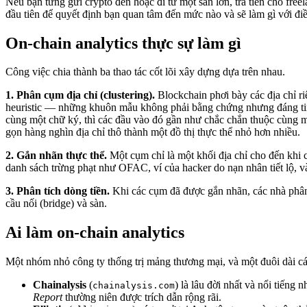
Nếu bạn từng gửi crypto đến hoặc đi từ một sàn lớn, trả tiền cho free
đầu tiên để quyết định bạn quan tâm đến mức nào và sẽ làm gì với đi
On-chain analytics thực sự làm gì
Công việc chia thành ba thao tác cốt lõi xây dựng dựa trên nhau.
1. Phân cụm địa chỉ (clustering).
Blockchain phơi bày các địa chỉ r
heuristic — những khuôn mẫu không phải bằng chứng nhưng đáng tin
cùng một chữ ký, thì các đầu vào đó gần như chắc chắn thuộc cùng m
gọn hàng nghìn địa chỉ thô thành một đồ thị thực thể nhỏ hơn nhiều.
2. Gắn nhãn thực thể.
Một cụm chỉ là một khối địa chỉ cho đến khi c
danh sách trừng phạt như OFAC, ví của hacker do nạn nhân tiết lộ, v
3. Phân tích dòng tiền.
Khi các cụm đã được gắn nhãn, các nhà phân 
cầu nối (bridge) và sàn.
Ai làm on-chain analytics
Một nhóm nhỏ công ty thống trị mảng thương mại, và một đuôi dài cá
Chainalysis
(
) là lâu đời nhất và nổi tiếng
chainalysis.com
Report
thường niên được trích dẫn rộng rãi.