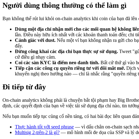
Người dùng thông thường có thể làm gì
Bạn không thể rút lui khỏi on-chain analytics khi coin của bạn đã lên
Dùng một địa chỉ nhận mới cho các mối quan hệ không liê
lần. Điều này hữu ích nhất với các khoản thanh toán đến; chi t
Cảnh giác với dust.
Nếu một ví bạn không nhận ra gửi cho bạn 
đấy.
Đừng công khai các địa chỉ bạn thực sự sử dụng.
Tweet "gửi
cứ điều gì nhạy cảm.
Coi các sàn KYC là điểm neo danh tính.
Bất cứ thứ gì vào h
Tiếp cận các công cụ quyền riêng tư với đôi mắt mở.
Dịch v
khuyến nghị theo hướng nào — chỉ là nhắc rằng "quyền riêng tư
Đi tiếp từ đây
On-chain analytics không phải là chuyện bắt tội phạm hay Big Brothe
định, các quyết định của bạn về việc tái sử dụng địa chỉ nào, tin tưởn
Nếu bạn muốn tiếp tục củng cố nền tảng, có hai bài đọc liên quan đán
Thực hành tốt với seed phrase
— vì dấu chân on-chain sạch nhất
Multisig 2-trên-2 là gì?
— mô hình mối đe dọa của SSP và lý do 