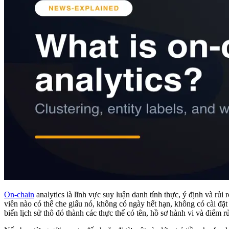
On-chain
analytics là lĩnh vực suy luận danh tính thực, ý định và rủi 
viên nào có thể che giấu nó, không có ngày hết hạn, không có cài đ
biến lịch sử thô đó thành các thực thể có tên, hồ sơ hành vi và điểm rủ