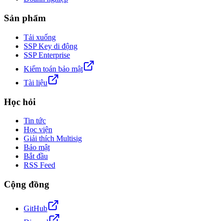
Sản phẩm
Tải xuống
SSP Key di động
SSP Enterprise
Kiểm toán bảo mật
Tài liệu
Học hỏi
Tin tức
Học viện
Giải thích Multisig
Bảo mật
Bắt đầu
RSS Feed
Cộng đồng
GitHub