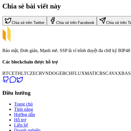
Chia sẻ bài viết này
Chia sẻ trên Twitter
Chia sẻ trên Facebook
Chia sẻ trên T
Bảo mật, Đơn giản, Mạnh mẽ. SSP là ví trình duyệt đa chữ ký BIP48 m
Các blockchain được hỗ trợ
BTC
ETH
LTC
ZEC
RVN
DOGE
BCH
FLUX
MATIC
BSC
AVAX
BAS
Điều hướng
Trang chủ
Tính năng
Hướng dẫn
Hỗ trợ
Liên hệ
Doanh nghiệp