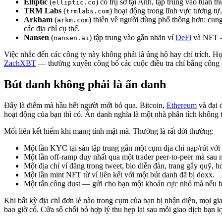
Elliptic
(
) có trụ sở tại Anh, tập trung vào tuân 
elliptic.co
TRM Labs
(
) hoạt động trong lĩnh vực tương tự
trmlabs.com
Arkham
(
) thiên về người dùng phổ thông hơn: cun
arkm.com
các địa chỉ cụ thể.
Nansen
(
) tập trung vào gắn nhãn ví
DeFi
và NFT 
nansen.ai
Việc nhắc đến các công ty này không phải là ủng hộ hay chỉ trích. H
ZachXBT
— thường xuyên công bố các cuộc điều tra chỉ bằng công 
Bút danh không phải là ẩn danh
Đây là điểm mà hầu hết người mới bỏ qua. Bitcoin,
Ethereum
và đại 
hoạt động của bạn thì có. Ẩn danh nghĩa là một nhà phân tích không 
Mối liên kết hiếm khi mang tính mật mã. Thường là rất đời thường:
Một lần KYC tại sàn tập trung gắn một cụm địa chỉ nạp/rút với
Một lần off-ramp duy nhất qua một trader peer-to-peer mà sau nà
Một địa chỉ ví đăng trong tweet, bio diễn đàn, trang gây quỹ, 
Một lần mint NFT từ ví liên kết với một bút danh đã bị doxx.
Một tấn công dust — gửi cho bạn một khoản cực nhỏ mà nếu bạn
Khi bất kỳ địa chỉ đơn lẻ nào trong cụm của bạn bị nhận diện, mọi g
bao giờ có. Cửa sổ chối bỏ hợp lý thu hẹp lại sau mỗi giao dịch bạn k