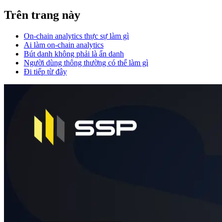
Trên trang này
On-chain analytics thực sự làm gì
Ai làm on-chain analytics
Bút danh không phải là ẩn danh
Người dùng thông thường có thể làm gì
Đi tiếp từ đây