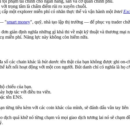
thủ tội phạm tài chính cho ngân hàng, sàn và cơ quan chính phủ.
, với trọng tâm là chấm điểm rủi ro xuyên chuỗi.
g cấp một explorer miễn phí có nhãn thực thể và vận hành một
Intel
Ex
— "
smart money
", quỹ, nhà tạo lập thị trường — để phục vụ trader chứ
ọ đơn giản định nghĩa những gì khả thi về mặt kỹ thuật và thương mại 
cụ miễn phí. Năng lực này không còn hiếm nữa.
đa số các chain khác là
bút danh
: tên thật của bạn không được ghi on-c
thể kết nối hoạt động với một con người. Bút danh chỉ có nghĩa là họ
c
 hộ chiếu của bạn.
y hợp tác với điều tra viên.
hoặc tên ENS.
 từng tiêu kèm với các coin khác của mình, sẽ đánh dấu vân tay liên k
iao dịch quá khứ nó từng chạm và mọi giao dịch tương lai nó sẽ chạm đ
ý.