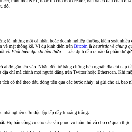
lancer, mint một NFT, hoặc tip cho một creator, bạn đã có dấu chân on-
ều đó.
iêng lẻ, nhưng một cá nhân hoặc doanh nghiệp thường kiểm soát nhiều 
 về mặt thống kê. Ví dụ kinh điển trên
Bitcoin
là
heuristic về chung 
ột ví.
Phát hiện địa chỉ tiền thừa
— xác định đầu ra nào là phần dư gửi
ó ai đó gắn tên vào. Nhãn đến từ bằng chứng bên ngoài: địa chỉ nạp tiề
à địa chỉ mà chính mọi người đăng trên Twitter hoặc Etherscan. Khi mộ
tích có thể theo dấu dòng tiền qua các bước nhảy: ai gửi cho ai, bao 
c nhà nghiên cứu độc lập lấp đầy khoảng trống.
 nhất. Họ bán công cụ cho các sàn phục vụ tuân thủ và cho cơ quan thực