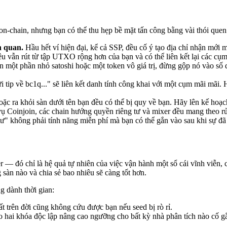
 on-chain, nhưng bạn có thể thu hẹp bề mặt tấn công bằng vài thói quen
n quan.
Hầu hết ví hiện đại, kể cả SSP, đều cố ý tạo địa chỉ nhận mới
iêu vẫn rút từ tập UTXO rộng hơn của bạn và có thể liên kết lại các cụ
một phần nhỏ satoshi hoặc một token vô giá trị, đừng gộp nó vào số d
 tip về bc1q..." sẽ liên kết danh tính công khai với một cụm mãi mãi.
oặc ra khỏi sàn dưới tên bạn đều có thể bị quy về bạn. Hãy lên kế hoạ
ụ Coinjoin, các chain hướng quyền riêng tư và mixer đều mang theo rủi 
" không phải tính năng miễn phí mà bạn có thể gắn vào sau khi sự đã 
r — đó chỉ là hệ quả tự nhiên của việc vận hành một sổ cái vĩnh viễn, 
g sàn nào và chia sẻ bao nhiêu sẽ càng tốt hơn.
g dành thời gian:
 trên đời cũng không cứu được bạn nếu seed bị rò rỉ.
hai khóa độc lập nâng cao ngưỡng cho bất kỳ nhà phân tích nào cố gắn