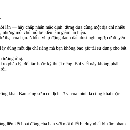
.
 mỗi lần — hãy chấp nhận mặc định, đừng đưa cùng một địa chỉ nhiều
m, nhưng mỗi chút nỗ lực đều làm giảm tín hiệu.
ư thật của bạn. Nhiều ví tự động đánh dấu dust nghi ngờ; cứ để yên
 Hãy dùng một địa chỉ riêng mà bạn không bao giờ tái sử dụng cho bất
ch tương ứng.
ro pháp lý, đối tác hoặc kỹ thuật riêng. Bài viết này không phải
rồi.
công khai. Bạn càng sớm coi lịch sử ví của mình là công khai mặc
g liên kết hoạt động của bạn với một thiết bị duy nhất bị xâm phạm.