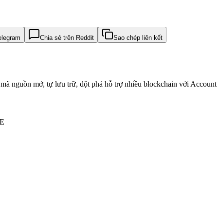
elegram
Chia sẻ trên Reddit
Sao chép liên kết
ã nguồn mở, tự lưu trữ, đột phá hỗ trợ nhiều blockchain với Account 
E