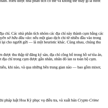
chain. Hiểu được nhà phân tích có thể và không thể thấy gì là bước
địa chỉ. Các nhà phân tích nhóm các địa chỉ này thành cụm bằng các
quyền sở hữu đầu vào
: nếu một giao dịch chi từ nhiều đầu vào trong
 lại cho người gửi — là một heuristic khác. Cùng nhau, chúng thu
n được thu thập từ đăng ký sàn, địa chỉ công bố trong hồ sơ tòa án,
t địa chỉ trong cụm được gắn nhãn, nhãn đó lan ra toàn bộ cụm.
nhiêu, khi nào, và qua những bên trung gian nào — bao gồm mixer,
 thi pháp luật Hoa Kỳ phục vụ điều tra, và xuất bản
Crypto Crime