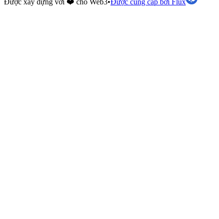
Được xây dựng với ❤️ cho Web3
•
Được cung cấp bởi Flux