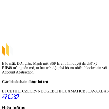
Bảo mật, Đơn giản, Mạnh mẽ. SSP là ví trình duyệt đa chữ ký
BIP48 mã nguồn mở, tự lưu trữ, đột phá hỗ trợ nhiều blockchain với
Account Abstraction.
Các blockchain được hỗ trợ
BTC
ETH
LTC
ZEC
RVN
DOGE
BCH
FLUX
MATIC
BSC
AVAX
BAS
Điều hướng