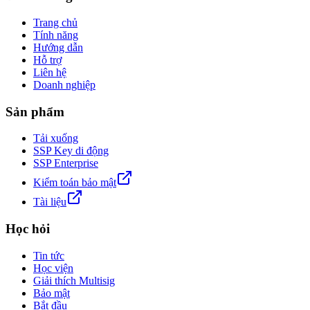
Trang chủ
Tính năng
Hướng dẫn
Hỗ trợ
Liên hệ
Doanh nghiệp
Sản phẩm
Tải xuống
SSP Key di động
SSP Enterprise
Kiểm toán bảo mật
Tài liệu
Học hỏi
Tin tức
Học viện
Giải thích Multisig
Bảo mật
Bắt đầu